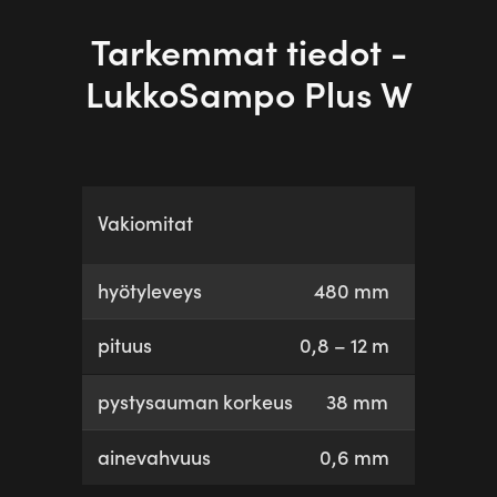
Tarkemmat tiedot -
LukkoSampo Plus W
Vakiomitat
hyötyleveys
480 mm
pituus
0,8 – 12 m
pystysauman korkeus
38 mm
ainevahvuus
0,6 mm