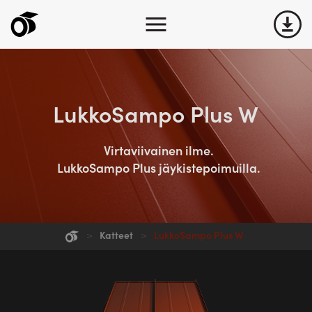
Yritys
LukkoSampo Plus W
Tuotteet
Virtaviivainen ilme.
Ota yhteyttä
LukkoSampo Plus jäykistepoimuilla.
Kuvat
>
Katteet
Lataukset
>
LukkoSampo Plus W