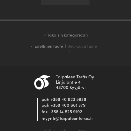
<
Takaisin kategoriaan
<
Edellinen tuote
|
Seuraava tuote
>
Taipaleen Teräs Oy
Linjalantie 4
43700 Kyyjärvi
puh +358 40 823 5938
puh +358 400 661 379
fax +358 14 525 9192
myynti@taipaleenteras.fi