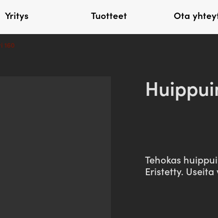
Yritys
Tuotteet
Ota yhtey
i 160
Seinälevyt
Lisätarvik
Huippui
Kantikas20A
Listat
Kantikas20AV
Kattoturva
Kantikas20B
Sadevesi
Paloluukut
Läpiviennit
Räystäänaluslevyt
Asennustarvik
Tehokas huippuim
Eristetty. Useita
Työkalut
Napakka
Erikoistuotteet