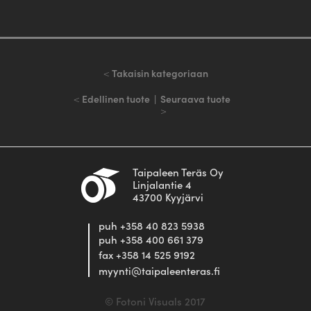
<
Takaisin kategoriaan
<
Edellinen tuote
|
Seuraava tuote
>
Taipaleen Teräs Oy
Linjalantie 4
43700 Kyyjärvi
puh +358 40 823 5938
puh +358 400 661 379
fax +358 14 525 9192
myynti@taipaleenteras.fi
© Fotoni Visuals 2017