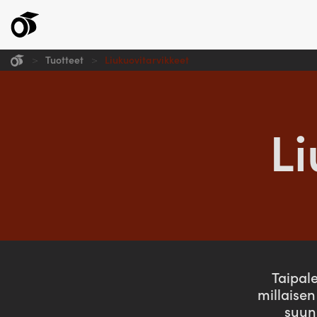
>
Tuotteet
>
Liukuovitarvikkeet
Katteet
Lukkosauma
Tiilikuvio
Li
LukkoSampo
Ainotar
LukkoSampo Plus
Spesiaali
LukkoSampo W
Warma06
LukkoSampo Plus W
Poimulevy
LukkoSampo Ultra
Kantikas19
Kantikas20
Taipal
millaise
suunn