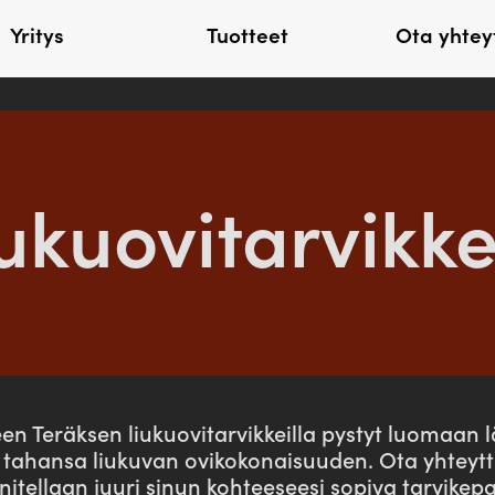
Yritys
Tuotteet
Ota yhtey
Seinälevyt
Lisätarvik
Kantikas20A
Listat
ukuovitarvikk
Kantikas20AV
Kattoturva
Kantikas20B
Sadevesi
Paloluukut
Läpiviennit
Räystäänaluslevyt
Asennustarvik
Työkalut
Napakka
Erikoistuotteet
een Teräksen liukuovitarvikkeilla pystyt luomaan 
n tahansa liukuvan ovikokonaisuuden. Ota yhteytt
itellaan juuri sinun kohteeseesi sopiva tarvikepa