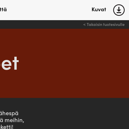
ttä
Kuvat
< Takaisin tuotesivulle
keet
Liukuovitarvikkeet
Kiskot
eet
Kannakkeet
Telipyörästöt
Alaohjaimet
Vetimet
keet
Selaa tuotteita >
lähespä
ä meihin,
ketti!