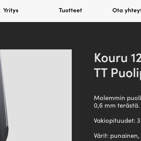
Yritys
Tuotteet
Ota yhtey
Seinälevyt
Lisätarvik
Kouru 1
Kantikas20A
Listat
Kantikas20AV
Kattoturva
TT Puol
Kantikas20B
Sadevesi
Paloluukut
Läpiviennit
Molemmin puolin
Räystäänaluslevyt
Asennustarvik
0,6 mm terästä.
Työkalut
Vakiopituudet: 3
Napakka
Erikoistuotteet
Värit: punainen