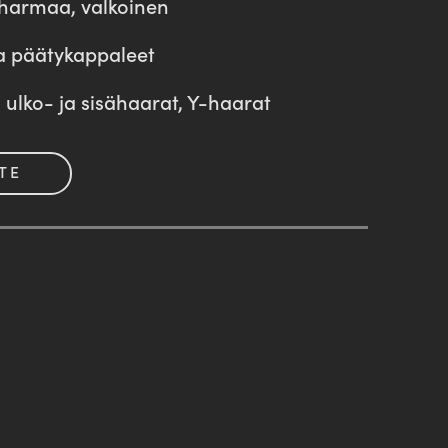
armaa, valkoinen
ja päätykappaleet
Kourun ulkohaara
 ulko- ja sisähaarat, Y-haarat
TE