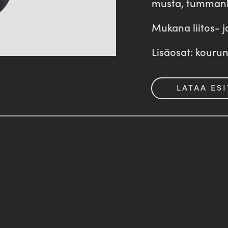
musta, tummanh
Mukana liitos- 
Lisäosat: kourun
LATAA ESI