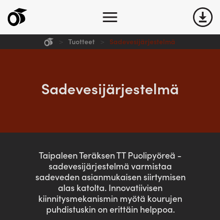
>
Tuotteet
>
Sadevesijärjestelmä
Yritys
Tuotteet
Sadevesijärjestelmä
Ota yhteyttä
Kuvat
Taipaleen Teräksen TT Puolipyöreä -
sadevesijärjestelmä varmistaa
Lataukset
sadeveden asianmukaisen siirtymisen
alas katolta. Innovatiivisen
kiinnitysmekanismin myötä kourujen
puhdistuskin on erittäin helppoa.